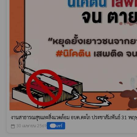
งานสาธารณสุขและสิ่งแวดล้อม อบต.ตะโก ประชาสัมพันธ์ 31 พฤษภ
30 เมษายน 2569
แชร์
calendar_today