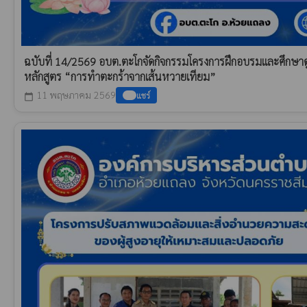
ฉบับที่ 14/2569 อบต.ตะโกจัดกิจกรรมโครงการฝึกอบรมและศึกษาดู
หลักสูตร “การทำตะกร้าจากเส้นหวายเทียม”
11 พฤษภาคม 2569
แชร์
calendar_today