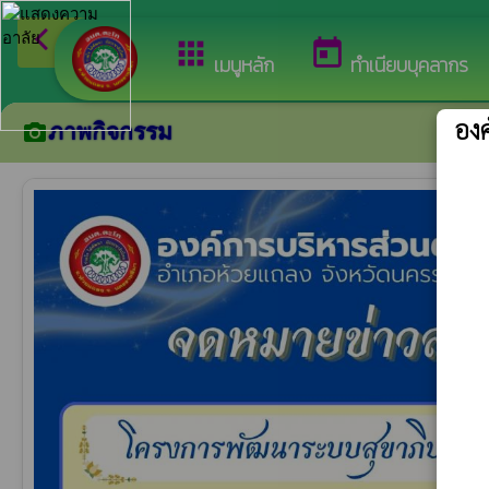
arrow_back_ios
ยินดีต้อนรับสู่เว็บ
กลับเมนูหลัก
apps
today
เมนูหลัก
ทำเนียบบุคลากร
อง
ภาพกิจกรรม
camera_alt