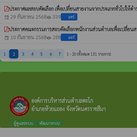
ประกาศผลสอบคัดเลือก เพื่อเปลี่ยนสายงานจากประเภททั่วไปให้
29 กันยายน 2568
339
แชร์
event
visibility
ประกาศคณะกรรมการสอบคัดเลือกพนักงานส่วนตำบลเพื่อเปลี่ยน
10 กันยายน 2568
288
แชร์
event
visibility
1
2
3
4
5
6
7
1 - 20 (ทั้งหมด 131 รายการ)
องค์การบริหารส่วนตำบลตะโก
อำเภอห้วยแถลง จังหวัดนครราชสีมา
ผู้ดูแลระบบ
พัฒนาระบบ