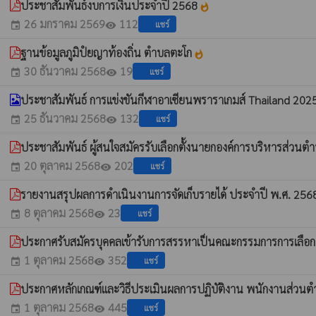
ประชาสัมพันธ์งบการเงินประจำปี 2568
whatshot
26 มกราคม 2569
112
แชร์
event
visibility
ฐานข้อมูลภูมิปํยญาท้องถิ่น ตำบลตะโก
whatshot
30 ธันวาคม 2568
19
แชร์
event
visibility
ประชาสัมพันธ์ การแข่งขันกีฬาอาเซียนพราราเกมส์ Thailand 2025 
25 ธันวาคม 2568
132
แชร์
event
visibility
ประชาสัมพันธ์ ผู้สนใจสมัครรับเลือกตั้งนายกองค์การบริหารส่ว
20 ตุลาคม 2568
202
แชร์
event
visibility
รายงานสรุปผลการดำเนินงานการจัดเก็บรายได้ ประจำปี พ.ศ. 25
8 ตุลาคม 2568
23
แชร์
event
visibility
ประกาศรับสมัครบุคคลเข้ารับการสรรหาเป็นคณะกรรมการการเลือก
1 ตุลาคม 2568
352
แชร์
event
visibility
ประกาศหลักเกณฑ์และวิธีประเมินผลการปฏิบัติงาน พนักงานส่วน
1 ตุลาคม 2568
445
แชร์
event
visibility