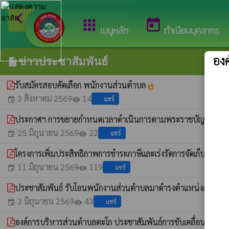
arrow_back_ios
ยินด
กลับเมนูหลัก
apps
today
เมนูหลัก
ทำเนียบบุคลากร
อง
ข่าวประชาสัมพันธ์
insert_drive_file
รับสมัครสอบคัดเลือก พนักงานส่วนตำบล
whatshot
3 สิงหาคม 2569
14
แชร์
event
visibility
ประกาศฯ การขยายกำหนดเวลาดำเนินการตามพระราชบัญญัติภาษีท
25 มิถุนายน 2569
22
แชร์
event
visibility
โครงการเพิ่มประสิทธิภาพการชำระภาษีและเร่งรัดการจัดเก็บภาษี 
11 มิถุนายน 2569
119
แชร์
event
visibility
ประชาสัมพันธ์ รับโอนพนักงานส่วนตำบลมาดำรงตำแหน่งสายงานผู้
2 มิถุนายน 2569
43
แชร์
event
visibility
องค์การบริหารส่วนตำบลตะโก ประชาสัมพันธ์การขับเคลื่อนการดำเ