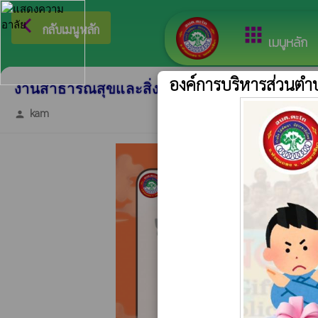
arrow_back_ios
ยินดีต
กลับเมนูหลัก
apps
เมนูหลัก
องค์การบริหารส่วนต
งานสาธารณสุขและสิ่งแวดล้อม อบต.ตะโก ประชา
kam
person