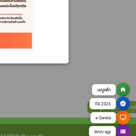
home
เมนูหลัก
verified
ITA 2026
ดูภาพกิจกรรมทั้งห
collections
desktop_windows
e-Service
view_list
ระบบ egp