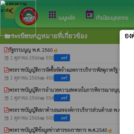
arrow_back_ios
ยิน
กลับเมนูหลัก
apps
today
เมนูหลัก
ทำเนียบบุคลากร
อง
ระเบียบกฎหมายที่เกี่ยวข้อง
folder
รัฐธรรมนูญ พ.ศ. 2560
whatshot
1 ตุลาคม 2566
550
แชร์
event
visibility
พระราชบัญญัติการจัดซื้อจัดจ้างและการบริหารพัสดุภาครัฐ พ.ศ.2
1 ตุลาคม 2566
450
แชร์
event
visibility
พระราชบัญญัติการอำนวยความสะดวกในการพิจารณาอนุญาตของ
1 ตุลาคม 2566
554
แชร์
event
visibility
พระราชบัญญัติสภาตำบลและองค์การบริหารส่วนตำบล พ.ศ. 253
1 ตุลาคม 2566
500
แชร์
event
visibility
พระราชบัญญัติข้อมูลข่าวสารของราชการ พ.ศ.2540
whatshot