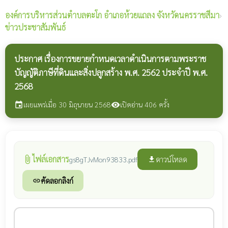
องค์การบริหารส่วนตำบลตะโก
อำเภอห้วยแถลง จังหวัดนครราชสีมา
›
ข่าวประชาสัมพันธ์
ประกาศ เรื่องการขยายกำหนดเวลาดำเนินการตามพระราช
บัญญัติภาษีที่ดินและสิ่งปลูกสร้าง พ.ศ. 2562 ประจำปี พ.ศ.
2568
เผยแพร่เมื่อ 30 มิถุนายน 2568
เปิดอ่าน 406 ครั้ง
event
visibility
ไฟล์เอกสาร
attach_file
ดาวน์โหลด
gs8gTJvMon93833.pdf
file_download
คัดลอกลิงก์
link