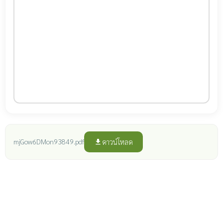
ดาวน์โหลด
mjGow6DMon93849.pdf
file_download