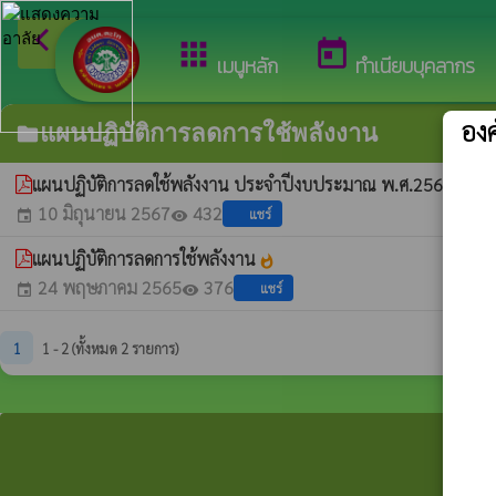
arrow_back_ios
ยินด
กลับเมนูหลัก
apps
today
เมนูหลัก
ทำเนียบบุคลากร
อง
แผนปฏิบัติการลดการใช้พลังงาน
folder
แผนปฏิบัติการลดใช้พลังงาน ประจำปีงบประมาณ พ.ศ.2566
whatshot
10 มิถุนายน 2567
432
แชร์
event
visibility
แผนปฏิบัติการลดการใช้พลังงาน
whatshot
24 พฤษภาคม 2565
376
แชร์
event
visibility
1
1 - 2 (ทั้งหมด 2 รายการ)