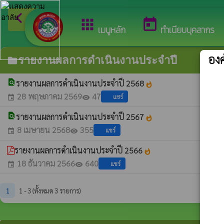
arrow_back_ios
ยินดี
กลับเมนูหลัก
apps
today
เมนูหลัก
ทำเนียบบุคลากร
อง
รายงานผลการดำเนินงานประจำปี
folder
find_in_page
รายงานผลการดำเนินงานประจำปี 2568
whatshot
28 พฤษภาคม 2569
47
แชร์
event
visibility
find_in_page
รายงานผลการดำเนินงานประจำปี 2567
whatshot
8 เมษายน 2568
355
แชร์
event
visibility
รายงานผลการดำเนินงานประจำปี 2566
whatshot
18 ธันวาคม 2566
640
แชร์
event
visibility
1
1 - 3 (ทั้งหมด 3 รายการ)