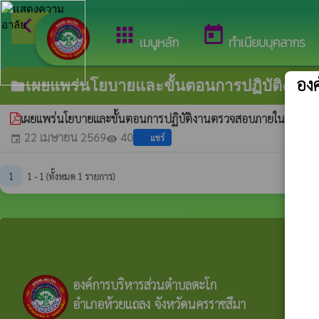
arrow_back_ios
ยินดี
กลับเมนูหลัก
apps
today
เมนูหลัก
ทำเนียบบุคลากร
อง
เผยแพร่นโยบายและขั้นตอนการปฏิบัติงา
folder
เผยแพร่นโยบายและขั้นตอนการปฏิบัติงานตรวจสอบภายใน ประ
22 เมษายน 2569
40
แชร์
event
visibility
1
1 - 1 (ทั้งหมด 1 รายการ)
องค์การบริหารส่วนตำบลตะโก
อำเภอห้วยแถลง จังหวัดนครราชสีมา