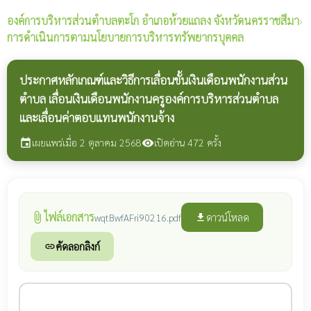
องค์การบริหารส่วนตำบลตะโก
อำเภอห้วยแถลง จังหวัดนครราชสีมา
›
การดำเนินการตามนโยบายการบริหารทรัพยากรบุคคล
ประกาศหลักเกณฑ์และวิธีการเลื่อนขั้นเงินเดือนพนักงานส่วน
ตำบล เลื่อนเงินเดือนพนักงานครูองค์การบริหารส่วนตำบล
และเลื่อนค่าตอบแทนพนักงานจ้าง
เผยแพร่เมื่อ 2 ตุลาคม 2568
เปิดอ่าน 472 ครั้ง
event
visibility
ไฟล์เอกสาร
attach_file
ดาวน์โหลด
wqtBwfAFri90216.pdf
file_download
คัดลอกลิงก์
link