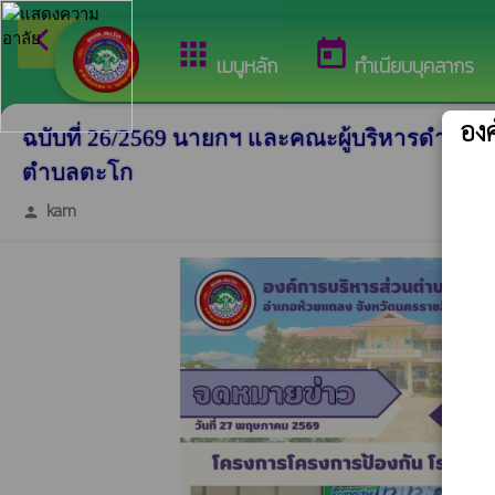
arrow_back_ios
ยินดีต้อ
กลับเมนูหลัก
apps
today
เมนูหลัก
ทำเนียบบุคลากร
อง
ฉบับที่ 26/2569 นายกฯ และคณะผู้บริหารดำเน
ตำบลตะโก
kam
person